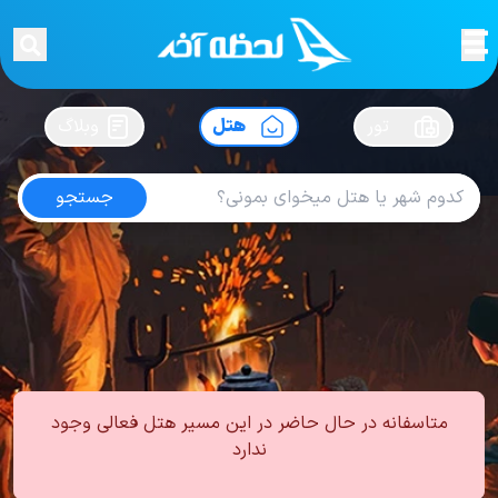
لحظه آخر
در
سفرت رو بساز !
تور
هتل
وبلاگ
جستجو
هتل های کشتی کروز
امتیاز
3.7
از
5
| از
100
کاربر
0
لحظه آخر
هتل
هتل های مابقی
هتل های کشتی کروز
متاسفانه در حال حاضر در این مسیر هتل فعالی وجود
ندارد