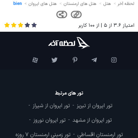
لحظه آخر
هتل
هتل های ارمنستان
هتل های ایروان
bien
امتیاز
3.6
از
5
| از
100
کاربر
تور های مرتبط
تور ایروان از تبریز
تور ایروان از شیراز
-
-
تور ایروان از مشهد
تور ایروان نوروز
-
-
تور ارمنستان اقساطی
تور زمینی ارمنستان 7 روزه
-