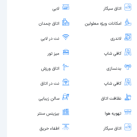
اتاق سیگار
لابی
امکانات ویژه معلولین
اتاق چمدان
لاندری
نت در لابی
کافی شاپ
میز تور
بدنسازی
اتاق ورزش
کافی شاپ
نت در اتاق
نظافت اتاق
سالن زیبایی
تهویه هوا
بیزینس سنتر
اتاق سیگار
اطفاء حریق