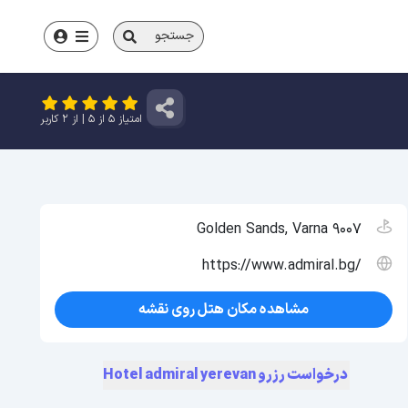
جستجو
امتیاز
5
از
5
| از
2
کاربر
9007 Golden Sands, Varna
https://www.admiral.bg/
مشاهده مکان هتل روی نقشه
درخواست رزرو Hotel admiral yerevan