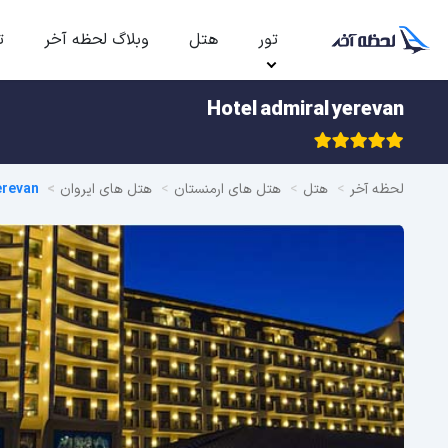
تور
هتل
وبلاگ لحظه آخر
ت
Hotel admiral yerevan
لحظه آخر
هتل
هتل های ارمنستان
هتل های ایروان
erevan