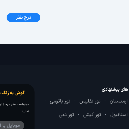
درج نظر
 های پیشنهادی
گوش به زنگ س
 ارمنستان
تور تفلیس
تور باتومی
-
-
-
درخواست سفر خود را در 
نمایید
 استانبول
تور کیش
تور دبی
-
-