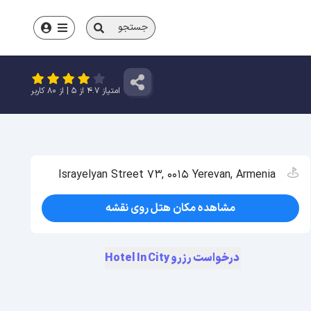
جستجو
امتیاز
4.7
از
5
| از
80
کاربر
Israyelyan Street 73, 0015 Yerevan, Armenia
مشاهده مکان هتل روی نقشه
درخواست رزرو Hotel In City