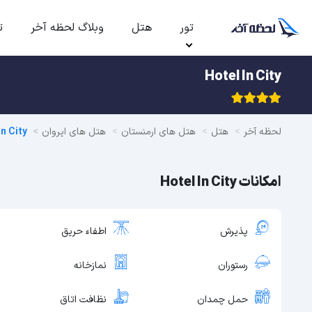
تور
هتل
وبلاگ لحظه آخر
ت
Hotel In City
لحظه آخر
هتل
هتل های ارمنستان
هتل های ایروان
In City
امکانات Hotel In City
پذیرش
اطفاء حریق
رستوران
نمازخانه
حمل چمدان
نظافت اتاق