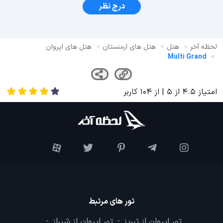
درج نظر
لحظه آخر
هتل
هتل های ارمنستان
هتل های ایروان
Multi Grand
امتیاز
4.5
از
5
| از
104
کاربر
تور های مرتبط
تور ایروان از تبریز
تور ایروان از شیراز
-
-