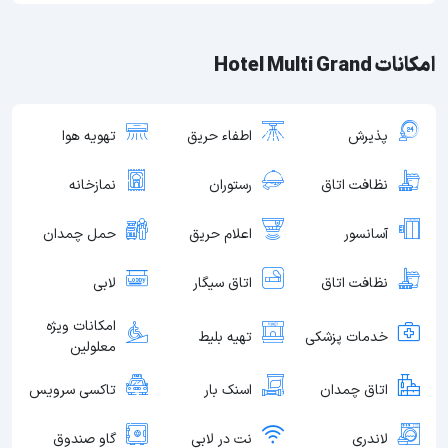
امکانات Hotel Multi Grand
پذیرش
اطفاء حریق
تهویه هوا
نظافت اتاق
رستوران
نمازخانه
آسانسور
اعلام حریق
حمل چمدان
نظافت اتاق
اتاق سیگار
لابی
امکانات ویژه
خدمات پزشکی
تهیه بلیط
معلولین
اتاق چمدان
اسنک بار
تاکسی سرویس
لاندری
نت در لابی
گاو صندوق