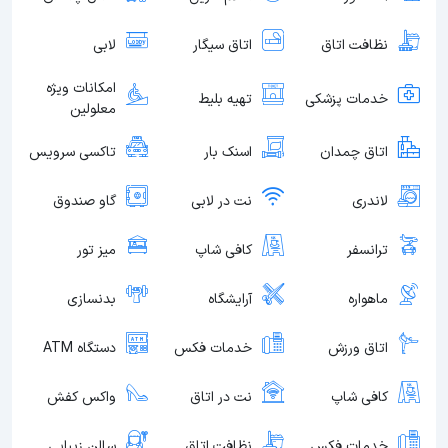
نظافت اتاق
اتاق سیگار
لابی
امکانات ویژه
خدمات پزشکی
تهیه بلیط
معلولین
اتاق چمدان
اسنک بار
تاکسی سرویس
لاندری
نت در لابی
گاو صندوق
ترانسفر
کافی شاپ
میز تور
ماهواره
آرایشگاه
بدنسازی
اتاق ورزش
خدمات فکس
دستگاه ATM
کافی شاپ
نت در اتاق
واکس کفش
خدمات فکس
نظافت اتاق
سالن زیبایی