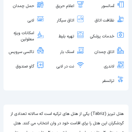
آسانسور
اعلام حریق
حمل چمدان
نظافت اتاق
اتاق سیگار
لابی
امکانات ویژه
خدمات پزشکی
تهیه بلیط
معلولین
اتاق چمدان
اسنک بار
تاکسی سرویس
لاندری
نت در لابی
گاو صندوق
ترانسفر
هتل تبریز (Tabriz) یکی از هتل های ترکیه است که سالانه تعدادی از
گردشگران این هتل را برای اقامت خود در وان انتخاب می کنند. هتل