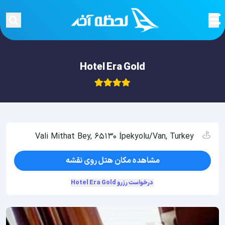
Hotel Era Gold
Vali Mithat Bey, 65130 İpekyolu/Van, Turkey
مشاهده مکان هتل روی نقشه
درخواست رزرو Hotel Era Gold