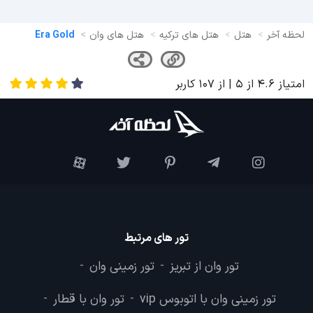
لحظه آخر
هتل
هتل های ترکیه
هتل های وان
Era Gold
امتیاز
4.6
از
5
| از
107
کاربر
تور های مرتبط
تور وان از تبریز
تور زمینی وان
-
-
تور زمینی وان با اتوبوس vip
تور وان با قطار
-
-