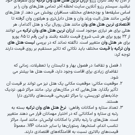
از الان به بعد نگران رزرو
ارزان ترین هتل های وان ترکیه
برای سفرهای خود
نباشید. سیستم رزرو آنلاین سایت لحظه آخر تمامی هتل‌های وان را بر
اساس سلیقه‌ها و بودجه‌های مختلف مسافران پوشش می دهد. از هتل‌های
لوکس مانند هتل اِلیت ورلد وان و هتل دابل‌تری و هیلتون وان گرفته تا
اقتصادی ترین هتل های وان
مانند هتل رویال برک و هتل آکدامار، هر
هتلی برای هر نیازی موجود است.
ارزان ترین هتل های وان ترکیه
می توانند
از 22 یورو برای هر شب شروع قیمت داشته باشند و این رقم تا 85 یورو
برای هر
هتل وان
متغییر است. ناگفته نماند که در بررسی
لیست هتل های
وان ترکیه با قیمت
مختلف باید نکاتی که تاثیر مستقیم بر روی قیمت دارند
توجه کرد:
فصل و تقاضا: در فصول بهار و تابستان یا تعطیلات، زمانی که
تقاضای زیادی برای اقامت وجود دارد، قیمت هتل ها بیشتر می
شود.
موقعیت مکانی: موقعیت مکانی یک هتل نیز می تواند بر قیمت آن
تأثیر بگذارد. هتل‌هایی که در مکان‌های برتر، مانند مراکز شهر، نزدیک
جاذبه‌های توریستی، یا مراکز تفریحی، قیمت‌های بالاتری دارا
هستند.
تعداد ستاره و امکانات رفاهی:
نرخ هتل های وان ترکیه
بسته به
رتبه ی ستاره و امکاناتی که در اختیار مهمانان قرار می دهند متغییر
است. هتل‌های با رتبه بالاتر با امکانات لوکس‌تر، مانند اسپا، مراکز
تناسب اندام، استخرها، رستوران‌ها یا سایر خدمات VIP، معمولاً
قیمت‌های بالاتری نسبت به اقامتگاه‌های اقتصادی دارند.