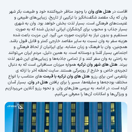
اقامت در
هتل های وان
با وجود مناظر خیره‌کننده خود و طبیعت بکر شهر
وان که یک مقصد شگفت‌انگیز با ترکیبی از تاریخ، زیبایی‌های طبیعی و
غنیمت‌های فرهنگی است، بسیار لذت بخش خواهد بود. وان به شهری
بسیار جذاب و محبوب برای گردشگران ایرانی تبدیل شده که به صورت
مستقیم و بدون نیاز به ترانزیت صورت می گیرد. این مزیت باعث شده
هزینه سفر به وان نسبت به سایر مقاصد خارجی کمتر و قابل قبول باشد.
همچنین، وان با فرهنگ و زبان مشابه، برای ایرانیان از لحاظ فرهنگی و
اجتماعی بسیار آشنا و دوستانه است. به همین دلیل، مردم ایران می‌توانند
به راحتی به وان سفر کنند و از تمامی جاذبه‌ها و زیبایی‌های این شهر لذت
ببرند.
هتل های شهر وان ترکیه
همواره میزبان مسافرانی است که به دنبال
تجربه‌ی خاص و خارج از روزمرگی هستند. سایت لحظه آخر با ارائه ی
پلتفرمی امن برای رزرو
هتل های وان ترکیه با قیمت
های متناسب با انواع
مختلف بودجه‌ها و سلیقه‌ها، مسیر را برای یافتن
هتل در وان
، بسیار آسان
کرده است. در ادامه، به بررسی هتل‌های وان و نحوه رزرو آنلاین می‌پردازیم
و ویژگی‌ها و امکانات آن‌ها را معرفی می‌کنیم.