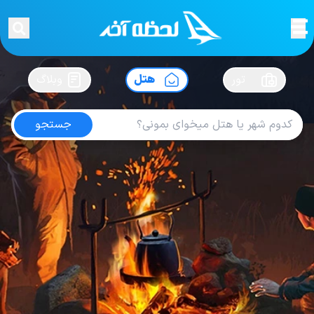
لحظه آخر
در
سفرت رو بساز !
تور
هتل
وبلاگ
جستجو
هتل های وان
امتیاز
4.3
از
5
| از
105
کاربر
85
لحظه آخر
هتل
هتل های ترکیه
هتل های وان
Hotel Dedeman Van