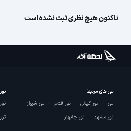
تاکنون هیچ نظری ثبت نشده است
تور های مرتبط
تور
تور
تور کیش
تور قشم
تور شیراز
تور
-
-
-
-
تور مشهد
تور چابهار
تور 
-