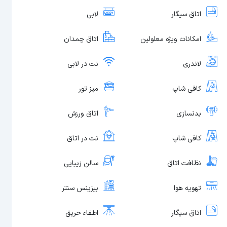
اتاق سیگار
لابی
امکانات ویژه معلولین
اتاق چمدان
لاندری
نت در لابی
کافی شاپ
میز تور
بدنسازی
اتاق ورزش
کافی شاپ
نت در اتاق
نظافت اتاق
سالن زیبایی
تهویه هوا
بیزینس سنتر
اتاق سیگار
اطفاء حریق