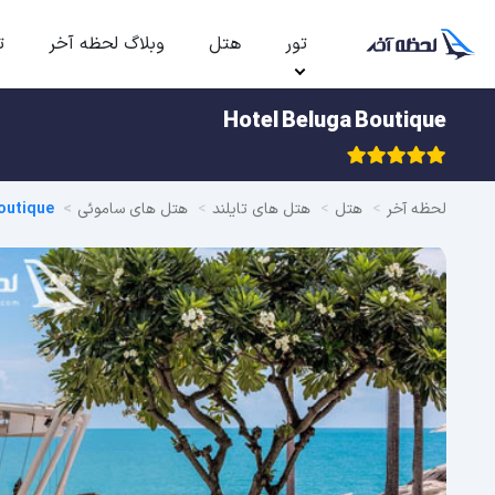
تور
هتل
وبلاگ لحظه آخر
ت
Hotel Beluga Boutique
لحظه آخر
هتل
هتل های تایلند
هتل های ساموئی
outique