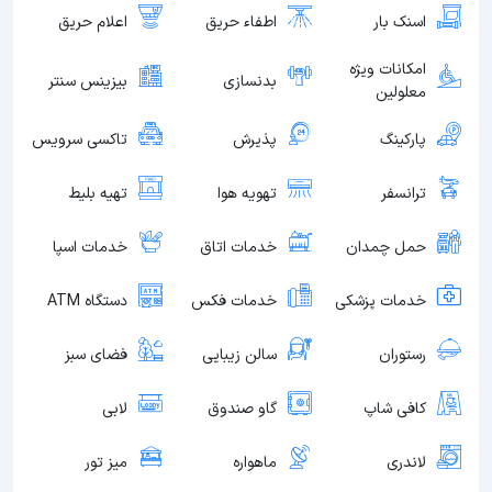
اسنک بار
اطفاء حریق
اعلام حریق
امکانات ویژه
بدنسازی
بیزینس سنتر
معلولین
پارکینگ
پذیرش
تاکسی سرویس
ترانسفر
تهویه هوا
تهیه بلیط
حمل چمدان
خدمات اتاق
خدمات اسپا
خدمات پزشکی
خدمات فکس
دستگاه ATM
رستوران
سالن زیبایی
فضای سبز
کافی شاپ
گاو صندوق
لابی
لاندری
ماهواره
میز تور