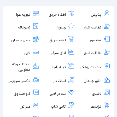
پذیرش
اطفاء حریق
تهویه هوا
نظافت اتاق
رستوران
نمازخانه
آسانسور
اعلام حریق
حمل چمدان
نظافت اتاق
اتاق سیگار
لابی
امکانات ویژه
خدمات پزشکی
تهیه بلیط
معلولین
اتاق چمدان
اسنک بار
تاکسی سرویس
لاندری
نت در لابی
گاو صندوق
ترانسفر
کافی شاپ
میز تور