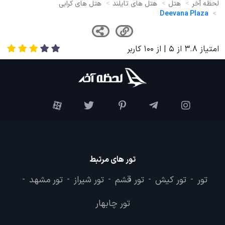
لحظه آخر
هتل
هتل های تایلند
هتل های کرابی
Deevana Plaza
امتیاز
3.8
از
5
| از
100
کاربر
تور های مرتبط
تور
تور کیش
تور قشم
تور شیراز
تور مشهد
-
-
-
-
-
تور چابهار