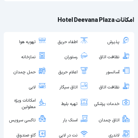
امکانات Hotel Deevana Plaza
پذیرش
اطفاء حریق
تهویه هوا
نظافت اتاق
رستوران
نمازخانه
آسانسور
اعلام حریق
حمل چمدان
نظافت اتاق
اتاق سیگار
لابی
امکانات ویژه
خدمات پزشکی
تهیه بلیط
معلولین
اتاق چمدان
اسنک بار
تاکسی سرویس
لاندری
نت در لابی
گاو صندوق