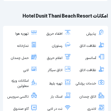
امکانات Hotel Dusit Thani Beach Resort
پذیرش
اطفاء حریق
تهویه هوا
نظافت اتاق
رستوران
نمازخانه
آسانسور
اعلام حریق
حمل چمدان
نظافت اتاق
اتاق سیگار
لابی
امکانات ویژه
خدمات پزشکی
تهیه بلیط
معلولین
اتاق چمدان
اسنک بار
تاکسی سرویس
لاندری
نت در لابی
گاو صندوق