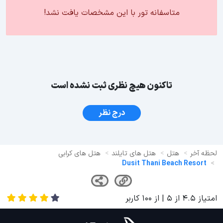
متاسفانه تور با این مشخصات یافت نشد!
تاکنون هیچ نظری ثبت نشده است
درج نظر
لحظه آخر
هتل
هتل های تایلند
هتل های کرابی
Dusit Thani Beach Resort
امتیاز
4.5
از
5
| از
100
کاربر