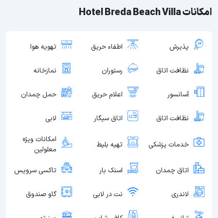
امکانات Hotel Breda Beach Villa
پذیرش
اطفاء حریق
تهویه هوا
نظافت اتاق
رستوران
نمازخانه
آسانسور
اعلام حریق
حمل چمدان
نظافت اتاق
اتاق سیگار
لابی
امکانات ویژه
خدمات پزشکی
تهیه بلیط
معلولین
اتاق چمدان
اسنک بار
تاکسی سرویس
لاندری
نت در لابی
گاو صندوق