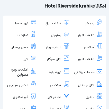
امکانات Hotel Riverside krabi
پذیرش
اطفاء حریق
تهویه هوا
نظافت اتاق
رستوران
نمازخانه
آسانسور
اعلام حریق
حمل چمدان
نظافت اتاق
اتاق سیگار
لابی
امکانات ویژه
خدمات پزشکی
تهیه بلیط
معلولین
اتاق چمدان
اسنک بار
تاکسی سرویس
لاندری
نت در لابی
گاو صندوق