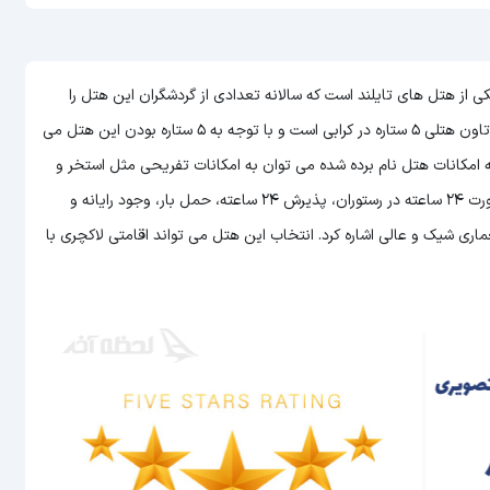
اموند ریزورت کرابی تاون (Diamond Resort Krabi Town) یکی از هتل های تایلند است که سالانه تعدادی از گردشگران این هتل را
ستاره بودن این هتل
می
مله امکانات هتل نام برده شده می توان به امکانات تفریحی مثل استخر و
سونا، سرویس دهی عالی به اتاق ها، امکان سرو غذا و نوشیدنی به صورت 24 ساعته در رستوران، پذیرش 24 ساعته، حمل بار، وجود رایانه و
ری شیک و عالی اشاره کرد. انتخاب این هتل می تواند اقامتی لاکچری با