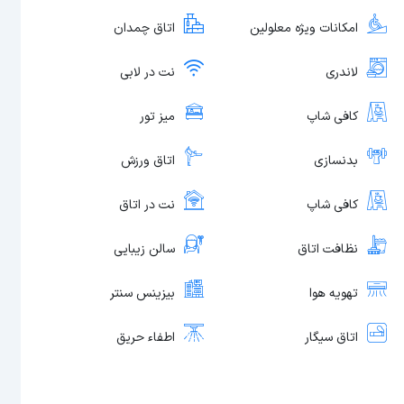
امکانات ویژه معلولین
اتاق چمدان
لاندری
نت در لابی
کافی شاپ
میز تور
بدنسازی
اتاق ورزش
کافی شاپ
نت در اتاق
نظافت اتاق
سالن زیبایی
تهویه هوا
بیزینس سنتر
اتاق سیگار
اطفاء حریق