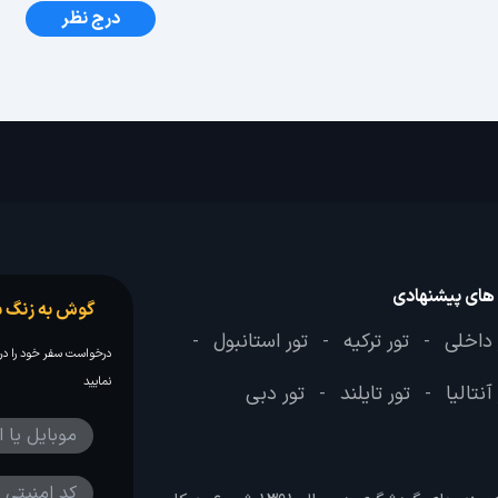
درج نظر
 های پیشنهادی
گوش به زنگ س
 داخلی
تور ترکیه
تور استانبول
-
-
-
درخواست سفر خود را در 
نمایید
آنتالیا
تور تایلند
تور دبی
-
-