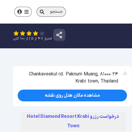
جستجو
امتیاز
4.7
از
5
| از
100
کاربر
24 Chankaveekul rd. Paknum Muang, 81000
Krabi town, Thailand
مشاهده مکان هتل روی نقشه
درخواست رزرو Hotel Diamond Resort Krabi
Town