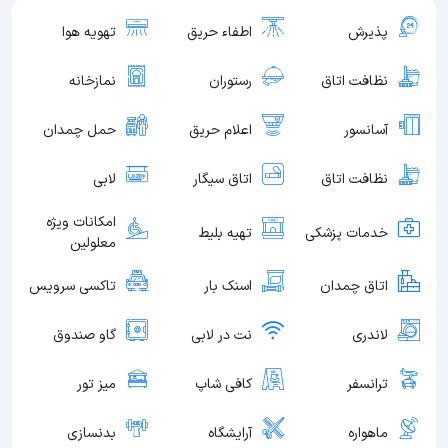
پذیرش
اطفاء حریق
تهویه هوا
نظافت اتاق
رستوران
نمازخانه
آسانسور
اعلام حریق
حمل چمدان
نظافت اتاق
اتاق سیگار
لابی
امکانات ویژه
خدمات پزشکی
تهیه بلیط
معلولین
اتاق چمدان
اسنک بار
تاکسی سرویس
لاندری
نت در لابی
گاو صندوق
ترانسفر
کافی شاپ
میز تور
ماهواره
آرایشگاه
بدنسازی