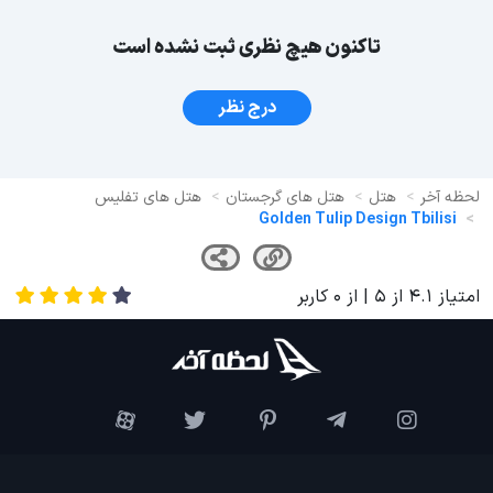
تاکنون هیچ نظری ثبت نشده است
درج نظر
لحظه آخر
هتل
هتل های گرجستان
هتل های تفلیس
Golden Tulip Design Tbilisi
امتیاز
4.1
از
5
| از
0
کاربر