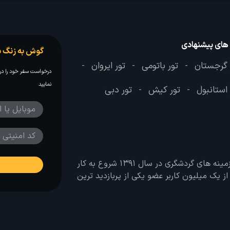
 های پیشنهادی
گوش به زنگ س
 گرجستان
تور باتومی
تور ایروان
-
-
-
درخواست سفر خود را در 
نمایید
 استانبول
تور کیش
تور دبی
-
-
وب سایت لحظه آخر با هدف ایجاد بانکی جامع در تمامی زمینه های گردشگری در سال 1391 شروع به کار
 بیش از یک میلیون کاربر عضو یکی از پربازدید ترین