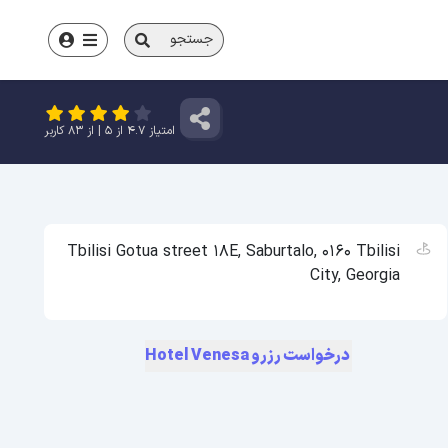
جستجو
امتیاز
4.7
از
5
| از
83
کاربر
Tbilisi Gotua street 18E, Saburtalo, 0160 Tbilisi
City, Georgia
درخواست رزرو Hotel Venesa