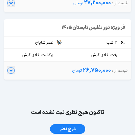
27,200,000
آفر ویژه تور تفلیس تابستان 1405
3 شب
قصر شایان
رفت: فلای کیش
برگشت: فلای کیش
26,750,000
تاکنون هیچ نظری ثبت نشده است
درج نظر