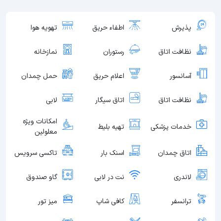
پذیرش
اطفاء حریق
تهویه هوا
نظافت اتاق
رستوران
نمازخانه
آسانسور
اعلام حریق
حمل چمدان
نظافت اتاق
اتاق سیگار
لابی
امکانات ویژه
خدمات پزشکی
تهیه بلیط
معلولین
اتاق چمدان
اسنک بار
تاکسی سرویس
لاندری
نت در لابی
گاو صندوق
ترانسفر
کافی شاپ
میز تور