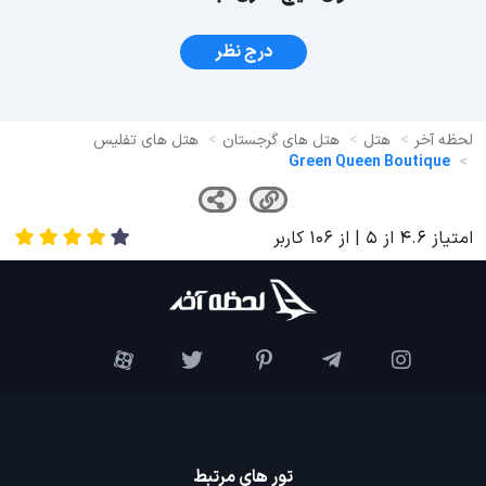
درج نظر
لحظه آخر
هتل
هتل های گرجستان
هتل های تفلیس
Green Queen Boutique
امتیاز
4.6
از
5
| از
106
کاربر
تور های مرتبط