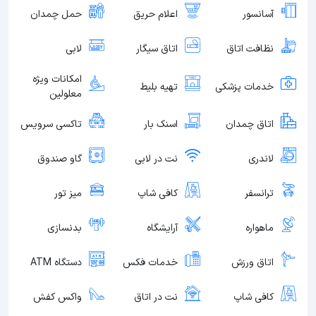
آسانسور
اعلام حریق
حمل چمدان
نظافت اتاق
اتاق سیگار
لابی
امکانات ویژه
خدمات پزشکی
تهیه بلیط
معلولین
اتاق چمدان
اسنک بار
تاکسی سرویس
لاندری
نت در لابی
گاو صندوق
ترانسفر
کافی شاپ
میز تور
ماهواره
آرایشگاه
بدنسازی
اتاق ورزش
خدمات فکس
دستگاه ATM
کافی شاپ
نت در اتاق
واکس کفش