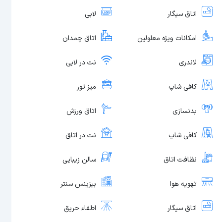
اتاق سیگار
لابی
امکانات ویژه معلولین
اتاق چمدان
لاندری
نت در لابی
کافی شاپ
میز تور
بدنسازی
اتاق ورزش
کافی شاپ
نت در اتاق
نظافت اتاق
سالن زیبایی
تهویه هوا
بیزینس سنتر
اتاق سیگار
اطفاء حریق