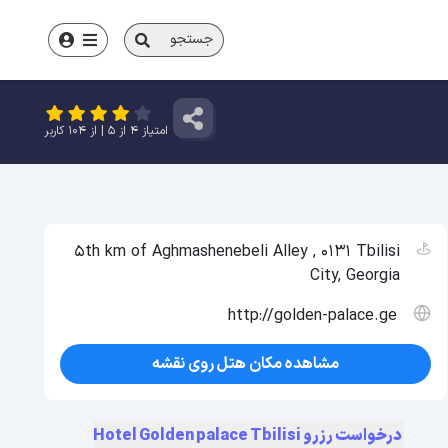
جستجو
امتیاز
4
از
5
| از
104
کاربر
5th km of Aghmashenebeli Alley , 0131 Tbilisi
City, Georgia
http://golden-palace.ge
مشاهده مکان هتل روی نقشه
درخواست رزرو Hotel Golden palace Tbilisi