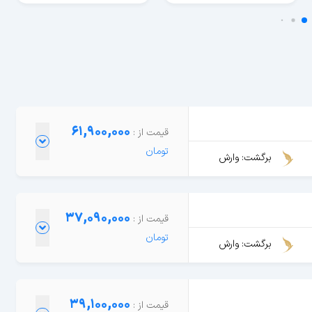
61,900,000
برگشت: وارش
37,090,000
برگشت: وارش
39,100,000