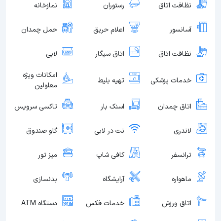
نظافت اتاق
رستوران
نمازخانه
آسانسور
اعلام حریق
حمل چمدان
نظافت اتاق
اتاق سیگار
لابی
امکانات ویژه
خدمات پزشکی
تهیه بلیط
معلولین
اتاق چمدان
اسنک بار
تاکسی سرویس
لاندری
نت در لابی
گاو صندوق
ترانسفر
کافی شاپ
میز تور
ماهواره
آرایشگاه
بدنسازی
اتاق ورزش
خدمات فکس
دستگاه ATM