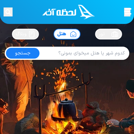
لحظه آخر
در
سفرت رو بساز !
تور
هتل
وبلاگ
جستجو
هتل های لوگانو
امتیاز
4.8
از
5
| از
100
کاربر
1
لحظه آخر
هتل
هتل های سوئیس
هتل های لوگانو
هتل 4 ستاره
Hotel 4 Star