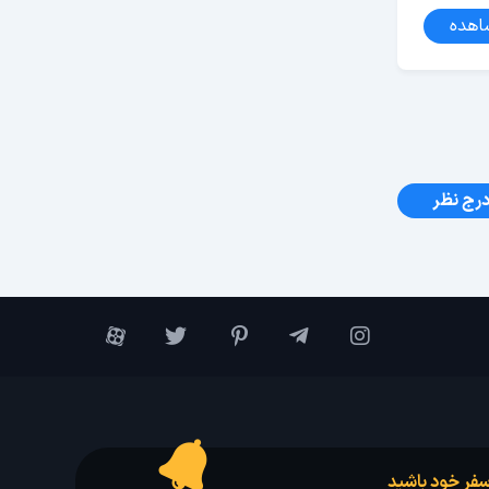
اهده
رج نظر
فر خود باشید