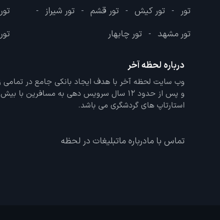
تور
تور کیش
تور قشم
تور شیراز
تور
-
-
-
-
تور مشهد
تور چابهار
تور 
-
درباره لحظه آخر
و پس از حدود 12 سال سرویس دهی به مسافرین با
استارتاپ های گردشگری می باشد.
تماس با ما
درباره ما
تبلیغات در لحظه