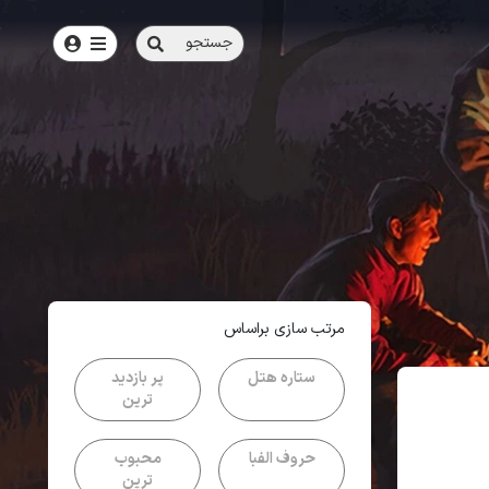
جستجو
امتیاز
3.7
از
5
| از
101
کاربر
مرتب سازی براساس
ستاره هتل
پر بازدید
ترین
حروف الفبا
محبوب
ترین