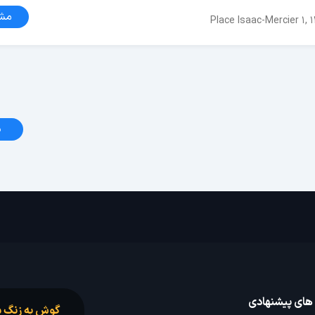
مش
Place Isaac-Mercier 1, 
د
 های پیشنهادی
گوش به زنگ س