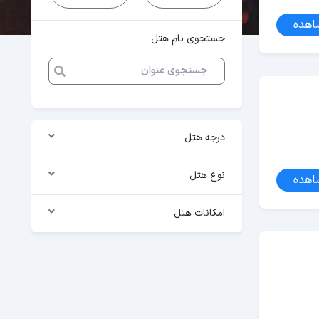
اهده
جستجوی نام هتل
درجه هتل
نوع هتل
اهده
امکانات هتل