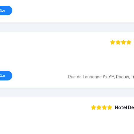
مش
مش
Rue de Lausanne 41-43, Paquis, 1
Hotel De