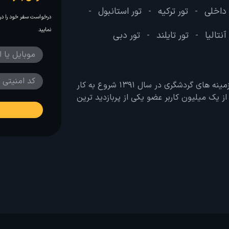
 داخلی
تور ترکیه
تور استانبول
-
-
-
درخواست سفر خود را در 
نمایید
آنتالیا
تور تایلند
تور دبی
-
-
وب سایت لحظه آخر با هدف ایجاد بانکی جامع در تمامی زمینه های گردشگری در سال 1391 شروع به کار
 بیش از یک میلیون کاربر عضو یکی از پربازدید ترین