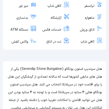
ترانسفر
کافی شاپ
میز تور
ماهواره
آرایشگاه
بدنسازی
اتاق ورزش
خدمات فکس
دستگاه ATM
کافی شاپ
نت در اتاق
واکس کفش
هتل سرندیپ استون بونگالو (Serendip Stone Bungalow) یکی از
هتل های مابقی کشورها است که سالانه تعدادی از گردشگران این هتل
را برای اقامت خود در سریلانکا انتخاب می کنند. هتل سرندیپ استون
بونگالو هتلی 4 ستاره در سریلانکا است و با توجه به 4 ستاره بودن این
هتل می توانید اقامتی با امکانات تقریبا خوب را داشته باشید. از جمله
امکانات این هتل می توان به سیستم گرمایشی و سرمایشی مناسب،