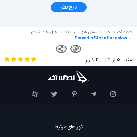
درج نظر
لحظه آخر
هتل
هتل های سریلانکا
هتل های کندی
Serendip Stone Bungalow
امتیاز
5
از
5
| از
2
کاربر
تور های مرتبط