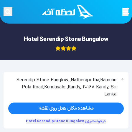
Hotel Serendip Stone Bungalow
Serendip Stone Bunglow ,Natherapotha,Bamunu
Pola Road,Kundasale ,Kandy, 20168 Kandy, Sri
Lanka
مشاهده مکان هتل روی نقشه
درخواست رزرو Hotel Serendip Stone Bungalow