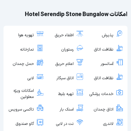
امکانات Hotel Serendip Stone Bungalow
پذیرش
اطفاء حریق
تهویه هوا
نظافت اتاق
رستوران
نمازخانه
آسانسور
اعلام حریق
حمل چمدان
نظافت اتاق
اتاق سیگار
لابی
امکانات ویژه
خدمات پزشکی
تهیه بلیط
معلولین
اتاق چمدان
اسنک بار
تاکسی سرویس
لاندری
نت در لابی
گاو صندوق