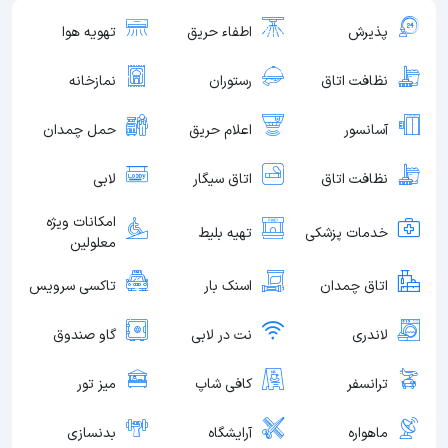
پذیرش
اطفاء حریق
تهویه هوا
نظافت اتاق
رستوران
نمازخانه
آسانسور
اعلام حریق
حمل چمدان
نظافت اتاق
اتاق سیگار
لابی
امکانات ویژه
خدمات پزشکی
تهیه بلیط
معلولین
اتاق چمدان
اسنک بار
تاکسی سرویس
لاندری
نت در لابی
گاو صندوق
ترانسفر
کافی شاپ
میز تور
ماهواره
آرایشگاه
بدنسازی