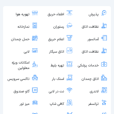
پذیرش
اطفاء حریق
تهویه هوا
نظافت اتاق
رستوران
نمازخانه
آسانسور
اعلام حریق
حمل چمدان
نظافت اتاق
اتاق سیگار
لابی
امکانات ویژه
خدمات پزشکی
تهیه بلیط
معلولین
اتاق چمدان
اسنک بار
تاکسی سرویس
لاندری
نت در لابی
گاو صندوق
ترانسفر
کافی شاپ
میز تور