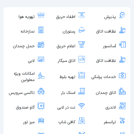
پذیرش
اطفاء حریق
تهویه هوا
نظافت اتاق
رستوران
نمازخانه
آسانسور
اعلام حریق
حمل چمدان
نظافت اتاق
اتاق سیگار
لابی
امکانات ویژه
خدمات پزشکی
تهیه بلیط
معلولین
اتاق چمدان
اسنک بار
تاکسی سرویس
لاندری
نت در لابی
گاو صندوق
ترانسفر
کافی شاپ
میز تور