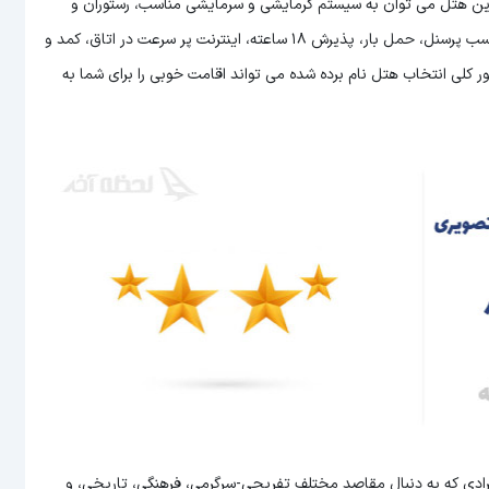
نات این هتل می توان به سیستم گرمایشی و سرمایشی مناسب، رستوران و
کافی شاپ، اتاق های زیبا، امکانات تفریحی، نظافت روزانه، برخورد مناسب پرسنل، حمل بار، پذیرش 18 ساعته، اینترنت پر سرعت در اتاق، کمد و
اعته اتاق اشاره نمود. به طور کلی انتخاب هتل نام برده شده می تواند اقامت خوبی را برای شما به
فرادی که به دنبال مقاصد مختلف تفریحی-سرگرمی، فرهنگی، تاریخی، و