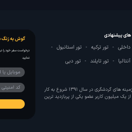
 های پیشنهادی
گوش به زنگ س
 داخلی
تور ترکیه
تور استانبول
-
-
-
درخواست سفر خود را در 
نمایید
آنتالیا
تور تایلند
تور دبی
-
-
وب سایت لحظه آخر با هدف ایجاد بانکی جامع در تمامی زمینه های گردشگری در سال 1391 شروع به کار
 بیش از یک میلیون کاربر عضو یکی از پربازدید ترین