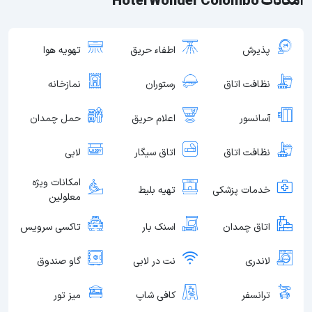
امکانات Hotel Wonder Colombo
پذیرش
اطفاء حریق
تهویه هوا
نظافت اتاق
رستوران
نمازخانه
آسانسور
اعلام حریق
حمل چمدان
نظافت اتاق
اتاق سیگار
لابی
امکانات ویژه
خدمات پزشکی
تهیه بلیط
معلولین
اتاق چمدان
اسنک بار
تاکسی سرویس
لاندری
نت در لابی
گاو صندوق
ترانسفر
کافی شاپ
میز تور