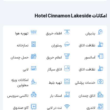
امکانات Hotel Cinnamon Lakeside
پذیرش
اطفاء حریق
تهویه هوا
نظافت اتاق
رستوران
نمازخانه
آسانسور
اعلام حریق
حمل چمدان
نظافت اتاق
اتاق سیگار
لابی
امکانات ویژه
خدمات پزشکی
تهیه بلیط
معلولین
اتاق چمدان
اسنک بار
تاکسی سرویس
لاندری
نت در لابی
گاو صندوق