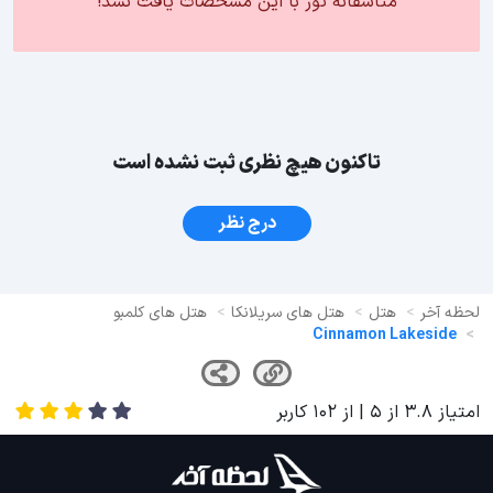
متاسفانه تور با این مشخصات یافت نشد!
تاکنون هیچ نظری ثبت نشده است
درج نظر
لحظه آخر
هتل
هتل های سریلانکا
هتل های کلمبو
Cinnamon Lakeside
امتیاز
3.8
از
5
| از
102
کاربر