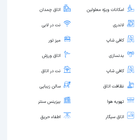
امکانات ویژه معلولین
اتاق چمدان
لاندری
نت در لابی
کافی شاپ
میز تور
بدنسازی
اتاق ورزش
کافی شاپ
نت در اتاق
نظافت اتاق
سالن زیبایی
تهویه هوا
بیزینس سنتر
اتاق سیگار
اطفاء حریق