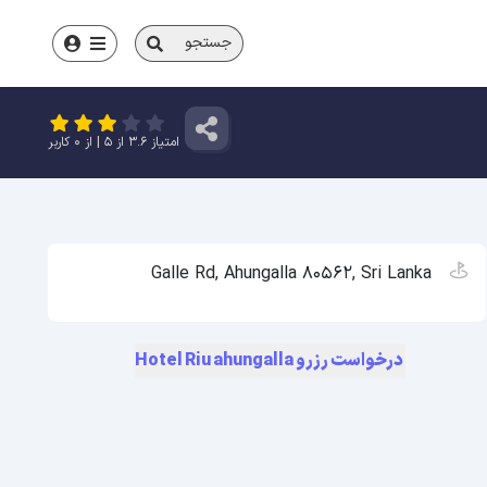
جستجو
امتیاز
3.6
از
5
| از
0
کاربر
Galle Rd, Ahungalla 80562, Sri Lanka
درخواست رزرو Hotel Riu ahungalla