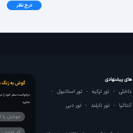
درج نظر
 های پیشنهادی
گوش به زنگ س
 داخلی
تور ترکیه
تور استانبول
-
-
-
درخواست سفر خود را در 
نمایید
آنتالیا
تور تایلند
تور دبی
-
-