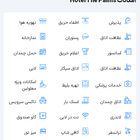
امکانات Hotel The Palms
پذیرش
اطفاء حریق
تهویه هوا
نظافت اتاق
رستوران
نمازخانه
آسانسور
اعلام حریق
حمل چمدان
نظافت اتاق
اتاق سیگار
لابی
امکانات ویژه
خدمات پزشکی
تهیه بلیط
معلولین
اتاق چمدان
اسنک بار
تاکسی سرویس
لاندری
نت در لابی
گاو صندوق
ترانسفر
کافی شاپ
میز تور