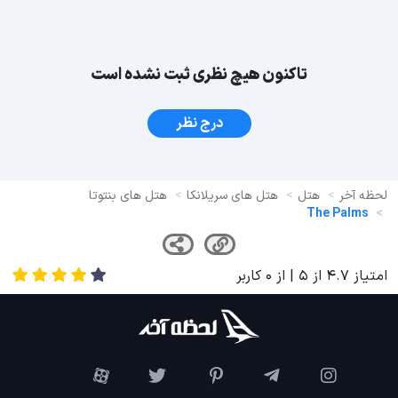
تاکنون هیچ نظری ثبت نشده است
درج نظر
لحظه آخر
هتل
هتل های سریلانکا
هتل های بنتوتا
The Palms
امتیاز
4.7
از
5
| از
0
کاربر