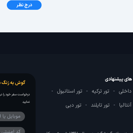
درج نظر
 های پیشنهادی
گوش به زنگ س
 داخلی
تور ترکیه
تور استانبول
-
-
-
درخواست سفر خود را در 
نمایید
آنتالیا
تور تایلند
تور دبی
-
-