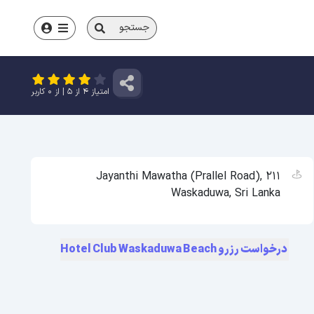
جستجو
امتیاز
4
از
5
| از
0
کاربر
211 Jayanthi Mawatha (Prallel Road),
Waskaduwa, Sri Lanka
درخواست رزرو Hotel Club Waskaduwa Beach