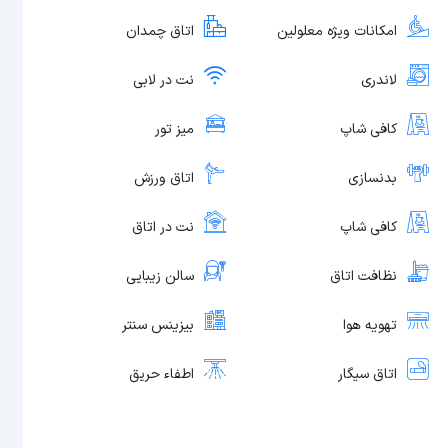
امکانات ویژه معلولین
اتاق چمدان
لاندری
نت در لابی
کافی شاپ
میز تور
بدنسازی
اتاق ورزش
کافی شاپ
نت در اتاق
نظافت اتاق
سالن زیبایی
تهویه هوا
بیزینس سنتر
اتاق سیگار
اطفاء حریق