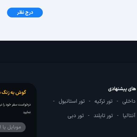
درج نظر
 های پیشنهادی
گوش به زنگ س
 داخلی
تور ترکیه
تور استانبول
-
-
-
درخواست سفر خود را در 
نمایید
آنتالیا
تور تایلند
تور دبی
-
-