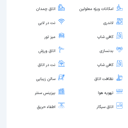
امکانات ویژه معلولین
اتاق چمدان
لاندری
نت در لابی
کافی شاپ
میز تور
بدنسازی
اتاق ورزش
کافی شاپ
نت در اتاق
نظافت اتاق
سالن زیبایی
تهویه هوا
بیزینس سنتر
اتاق سیگار
اطفاء حریق