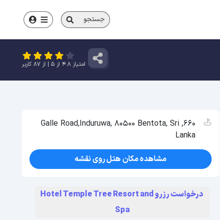
جستجو
امتیاز
4.8
از
5
| از
87
کاربر
660, Galle Road,Induruwa, 80500 Bentota, Sri
Lanka
مشاهده مکان هتل روی نقشه
درخواست رزرو Hotel Temple Tree Resort and
Spa