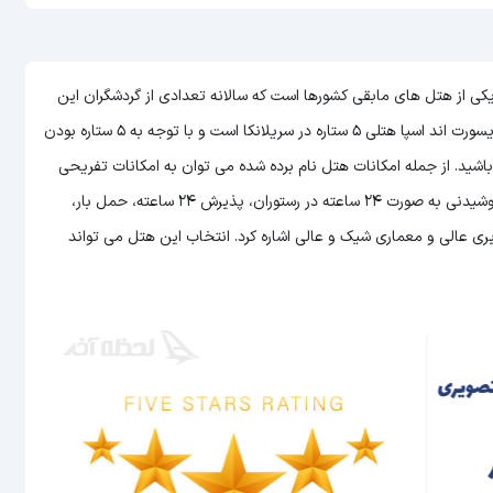
تمپل تری ریسورت اند اسپا (Temple Tree Resort and Spa) یکی از هتل های مابقی کشورها است که سالانه تعدادی از گردشگران این
هتل را برای اقامت خود در سریلانکا انتخاب می کنند. هتل تمپل تری ریسورت اند اسپا هتلی 5 ستاره در سریلانکا است و با توجه به 5 ستاره بودن
 باشید. از جمله امکانات هتل نام برده شده می توان به امکانات تفریحی
مثل استخر و سونا، سرویس دهی عالی به اتاق ها، امکان سرو غذا و نوشیدنی به صورت 24 ساعته در رستوران، پذیرش 24 ساعته، حمل بار،
ری عالی و معماری شیک و عالی اشاره کرد. انتخاب این هتل می تواند