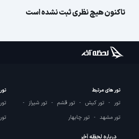
تاکنون هیچ نظری ثبت نشده است
تور های مرتبط
تور
تور
تور کیش
تور قشم
تور شیراز
تور
-
-
-
-
تور مشهد
تور چابهار
تور 
-
درباره لحظه آخر