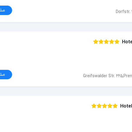
مش
Dorfstr.
Hote
مش
Greifswalder Str. 225,Pren
Hotel