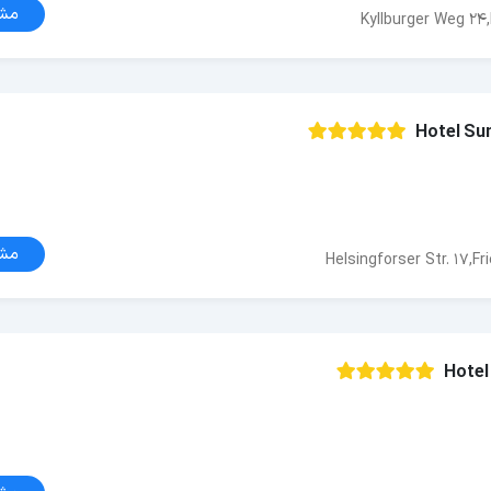
مش
Kyllburger Weg 24,
Hotel Sun
مش
Helsingforser Str. 17,Fr
Hotel