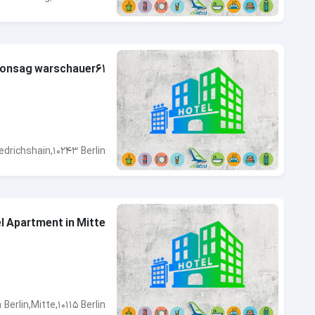
consag warschauer61
edrichshain,10243 Berlin
l Apartment in Mitte
 Berlin,Mitte,10115 Berlin