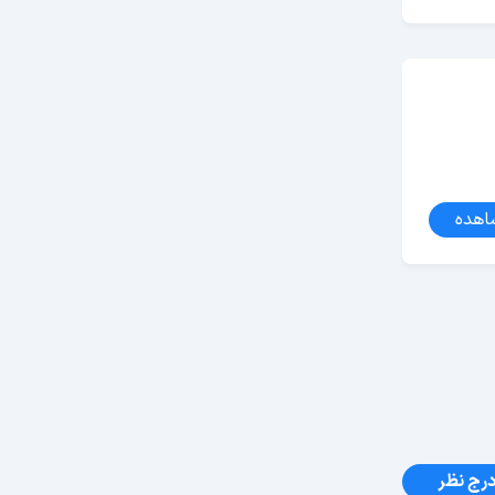
اهده
رج نظر