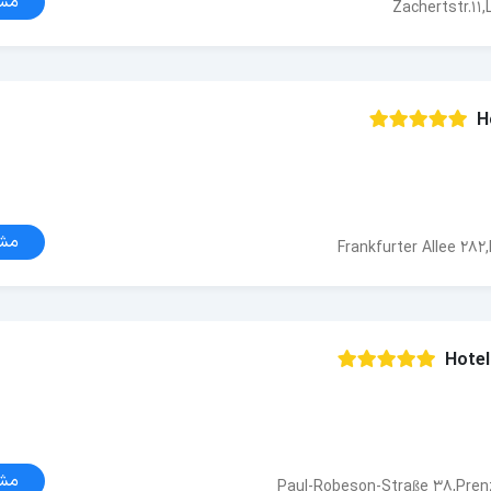
مش
Zachertstr.11,
H
مش
Frankfurter Allee 282,
Hotel
مش
Paul-Robeson-Straße 38,Prenz