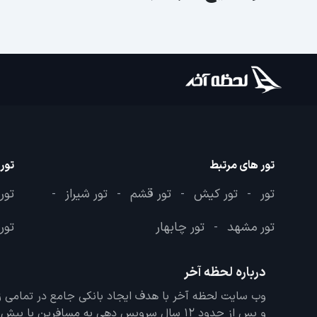
تور های مرتبط
تور
تور
تور کیش
تور قشم
تور شیراز
تور
-
-
-
-
تور مشهد
تور چابهار
تور 
-
درباره لحظه آخر
و پس از حدود 12 سال سرویس دهی به مسافرین با