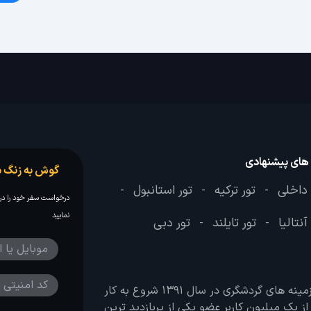
 های پیشنهادی
گوش به زنگ س
 داخلی
تور ترکیه
تور استانبول
-
-
-
درخواست سفر خود را در 
نمایید
آنتالیا
تور تایلند
تور دبی
-
-
وب سایت لحظه آخر با هدف ایجاد بانکی جامع در تمامی زمینه های گردشگری در سال 1391 شروع به کار
 بیش از یک میلیون کاربر عضو یکی از پربازدید ترین