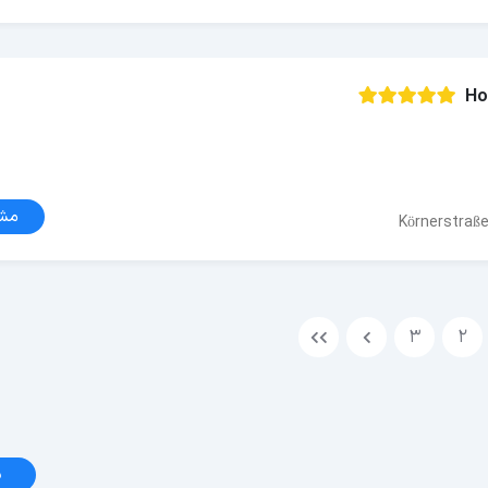
Ho
مش
Körnerstraße 
3
2
د