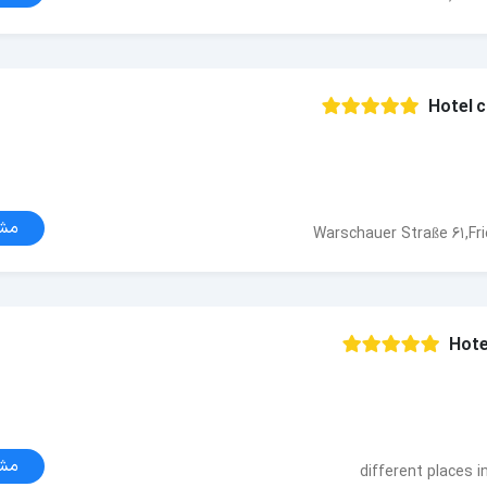
Hotel 
مش
Warschauer Straße 61,Fri
Hote
مش
different places in