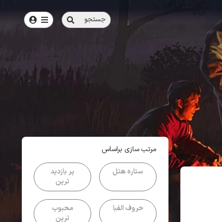
جستجو
امتیاز
3.8
از
5
| از
100
کاربر
مرتب سازی براساس
ستاره هتل
پر بازدید
ترین
حروف الفبا
محبوب
ترین