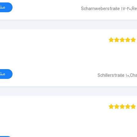
مش
Scharnweberstraße 17-20,Rei
مش
Schillerstraße 10,Ch