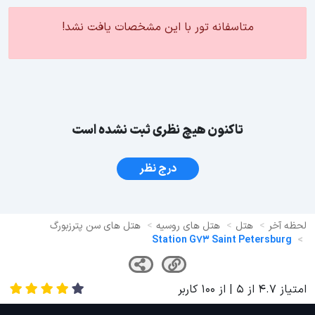
متاسفانه تور با این مشخصات یافت نشد!
تاکنون هیچ نظری ثبت نشده است
درج نظر
لحظه آخر
هتل
هتل های روسیه
هتل های سن پترزبورگ
Station G73 Saint Petersburg
امتیاز
4.7
از
5
| از
100
کاربر