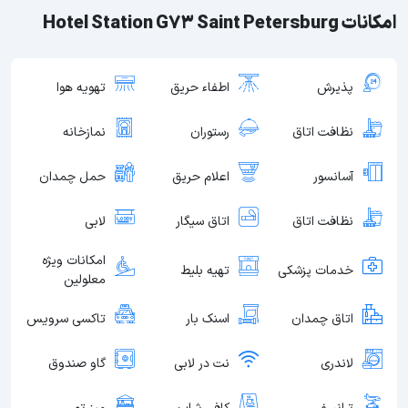
امکانات Hotel Station G73 Saint Petersburg
پذیرش
اطفاء حریق
تهویه هوا
نظافت اتاق
رستوران
نمازخانه
آسانسور
اعلام حریق
حمل چمدان
نظافت اتاق
اتاق سیگار
لابی
امکانات ویژه
خدمات پزشکی
تهیه بلیط
معلولین
اتاق چمدان
اسنک بار
تاکسی سرویس
لاندری
نت در لابی
گاو صندوق