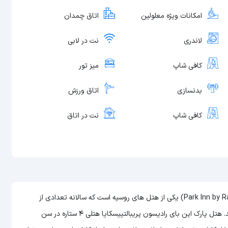
امکانات ویژه معلولین
اتاق چمدان
لاندری
نت در لابی
کافی شاپ
میز تور
بدنسازی
اتاق ورزش
کافی شاپ
نت در اتاق
هتل پارک این بای رادیسون پریبالتییسکایا (Park Inn by Radisson Pribaltiyskaya) یکی از هتل های روسیه است که سالانه تعدادی از
گردشگران این هتل را برای اقامت خود در سن پترزبورگ انتخاب می کنند. هتل پارک این بای رادیسون پریبالتییسکایا هتلی 4 ستاره در سن