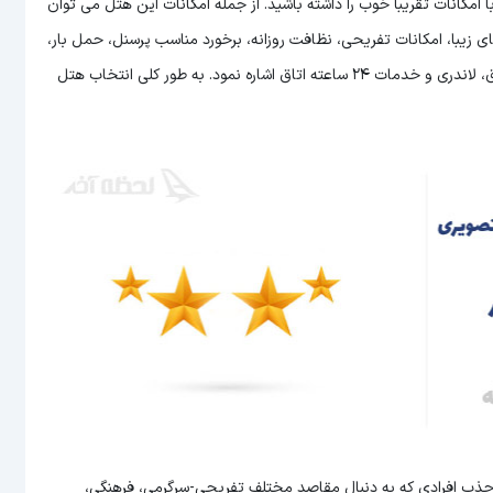
ا امکانات تقریبا خوب را داشته باشید. از جمله امکانات این هتل می توان
زیبا، امکانات تفریحی، نظافت روزانه، برخورد مناسب پرسنل، حمل بار،
پذیرش 18 ساعته، اینترنت پر سرعت در اتاق، کمد و قفسه کافی در اتاق، لاندری و خدمات 24 ساعته اتاق اشاره نمود. به طور کلی انتخاب هتل
ی جذب افرادی که به دنبال مقاصد مختلف تفریحی-سرگرمی، فرهنگی،