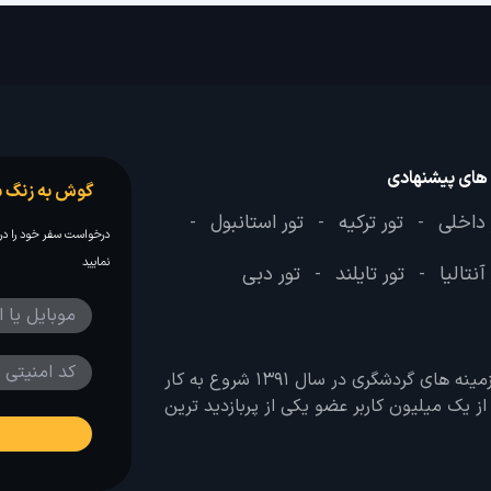
 های پیشنهادی
گوش به زنگ س
 داخلی
تور ترکیه
تور استانبول
-
-
-
درخواست سفر خود را در 
نمایید
آنتالیا
تور تایلند
تور دبی
-
-
وب سایت لحظه آخر با هدف ایجاد بانکی جامع در تمامی زمینه های گردشگری در سال 1391 شروع به کار
 بیش از یک میلیون کاربر عضو یکی از پربازدید ترین