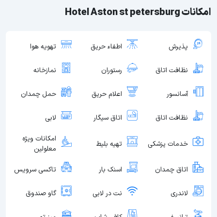
امکانات Hotel Aston st petersburg
پذیرش
اطفاء حریق
تهویه هوا
نظافت اتاق
رستوران
نمازخانه
آسانسور
اعلام حریق
حمل چمدان
نظافت اتاق
اتاق سیگار
لابی
امکانات ویژه
خدمات پزشکی
تهیه بلیط
معلولین
اتاق چمدان
اسنک بار
تاکسی سرویس
لاندری
نت در لابی
گاو صندوق