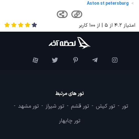
Aston st petersburg
امتیاز
4.2
از
5
| از
100
کاربر
تور های مرتبط
تور
تور کیش
تور قشم
تور شیراز
تور مشهد
-
-
-
-
-
تور چابهار