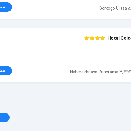
مش
Gorkogo Ulitsa 5
Hotel Gold
مش
Naberezhnaya Panorama 3, 354
د