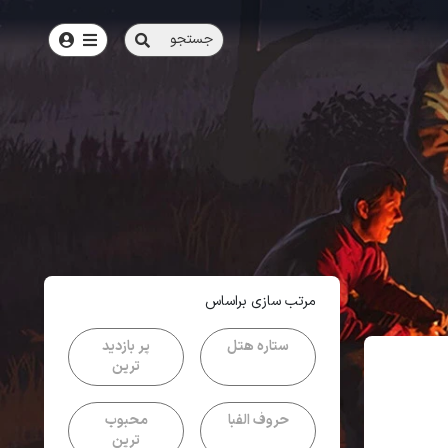
جستجو
امتیاز
4
از
5
| از
100
کاربر
مرتب سازی براساس
ستاره هتل
پر بازدید
ترین
حروف الفبا
محبوب
ترین