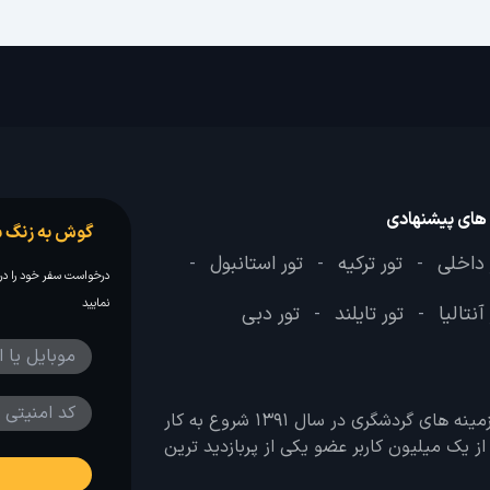
 های پیشنهادی
گوش به زنگ س
 داخلی
تور ترکیه
تور استانبول
-
-
-
درخواست سفر خود را در 
نمایید
آنتالیا
تور تایلند
تور دبی
-
-
وب سایت لحظه آخر با هدف ایجاد بانکی جامع در تمامی زمینه های گردشگری در سال 1391 شروع به کار
 بیش از یک میلیون کاربر عضو یکی از پربازدید ترین