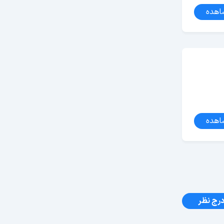
اهده
اهده
رج نظر