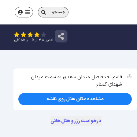
جستجو
امتیاز
4.8
از
5
| از
85
کاربر
قشم، حدفاصل میدان سعدی به سمت میدان
شهدای گمنام
مشاهده مکان هتل روی نقشه
درخواست رزرو هتل هانی