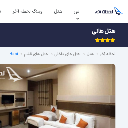
تور
هتل
وبلاگ لحظه آخر
ت
هتل هانی
لحظه آخر
هتل
هتل های داخلی
هتل های قشم
Hani