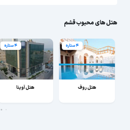
هتل های محبوب قشم
4 ستاره
4 ستاره
هتل روف
هتل آوینا