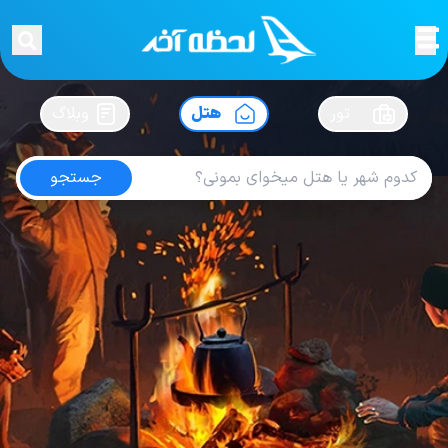
لحظه آخر
در
سفرت رو بساز !
تور
هتل
وبلاگ
جستجو
هتل های قطر
امتیاز
4.5
از
5
| از
100
کاربر
42
لحظه آخر
هتل
هتل های قطر
Hotel Crowne Plaza Doha