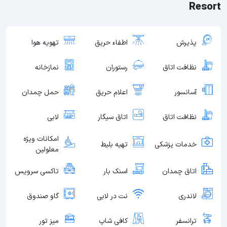
Resort
پذیرش
اطفاء حریق
تهویه هوا
نظافت اتاق
رستوران
نمازخانه
آسانسور
اعلام حریق
حمل چمدان
نظافت اتاق
اتاق سیگار
لابی
امکانات ویژه
خدمات پزشکی
تهیه بلیط
معلولین
اتاق چمدان
اسنک بار
تاکسی سرویس
لاندری
نت در لابی
گاو صندوق
ترانسفر
کافی شاپ
میز تور