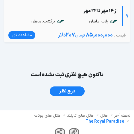
از 14 مهر تا 22 مهر
9
رفت: ماهان
برگشت: ماهان
85,000,000
207
دلار
مشاهده تور
تاکنون هیچ نظری ثبت نشده است
درج نظر
لحظه آخر
هتل
هتل های تایلند
هتل های پوکت
The Royal Paradise