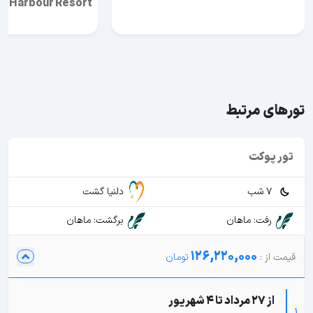
’s Harbour Resort
تورهای مرتبط
تور پوکت
7 شب
دلنیا گشت
رفت: ماهان
برگشت: ماهان
126,220,000
از 27 مرداد تا 4 شهریور