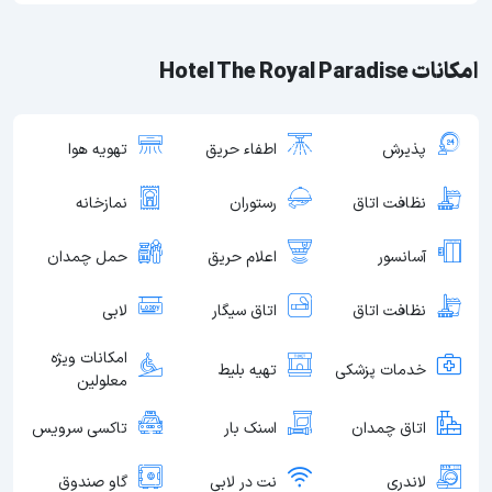
امکانات Hotel The Royal Paradise
پذیرش
اطفاء حریق
تهویه هوا
نظافت اتاق
رستوران
نمازخانه
آسانسور
اعلام حریق
حمل چمدان
نظافت اتاق
اتاق سیگار
لابی
امکانات ویژه
خدمات پزشکی
تهیه بلیط
معلولین
اتاق چمدان
اسنک بار
تاکسی سرویس
لاندری
نت در لابی
گاو صندوق