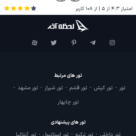
امتیاز
4.3
از
5
| از
108
کاربر
تور های مرتبط
تور
تور کیش
تور قشم
تور شیراز
تور مشهد
-
-
-
-
-
تور چابهار
تور های پیشنهادی
تور داخلی
تور ترکیه
تور استانبول
تور آنتالیا
-
-
-