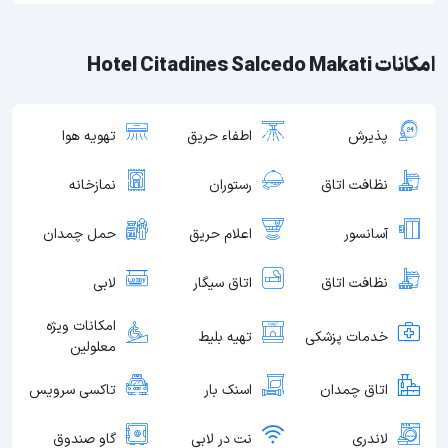
امکانات Hotel Citadines Salcedo Makati
پذیرش
اطفاء حریق
تهویه هوا
نظافت اتاق
رستوران
نمازخانه
آسانسور
اعلام حریق
حمل چمدان
نظافت اتاق
اتاق سیگار
لابی
امکانات ویژه
خدمات پزشکی
تهیه بلیط
معلولین
اتاق چمدان
اسنک بار
تاکسی سرویس
لاندری
نت در لابی
گاو صندوق