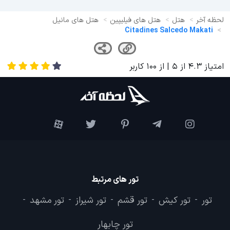
لحظه آخر
هتل
هتل های فیلیپین
هتل های مانیل
Citadines Salcedo Makati
امتیاز
4.3
از
5
| از
100
کاربر
تور های مرتبط
تور
تور کیش
تور قشم
تور شیراز
تور مشهد
-
-
-
-
-
تور چابهار