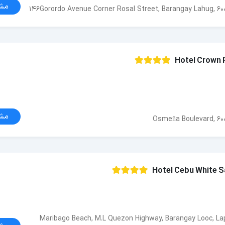
مش
146Gorordo Avenue Corner Rosal Street, Barangay Lahug, 6000
Hotel Crown 
مش
Osmeña Boulevard, 6000
Hotel Cebu White S
Maribago Beach, M.L Quezon Highway, Barangay Looc, Lap