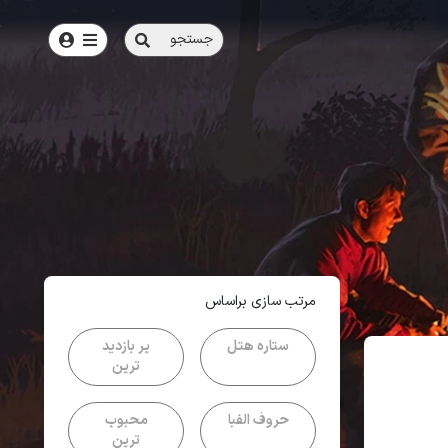
جستجو
امتیاز
4.5
از
5
| از
100
کاربر
مرتب سازی براساس
ستاره هتل
پر بازدید
ترین
حروف الفبا
محبوب
ترین