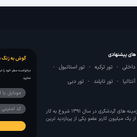
 های پیشنهادی
گوش به زنگ س
 داخلی
تور ترکیه
تور استانبول
-
-
-
درخواست سفر خود را در 
نمایید
آنتالیا
تور تایلند
تور دبی
-
-
وب سایت لحظه آخر با هدف ایجاد بانکی جامع در تمامی زمینه های گردشگری در سال 1391 شروع به کار
 بیش از یک میلیون کاربر عضو یکی از پربازدید ترین