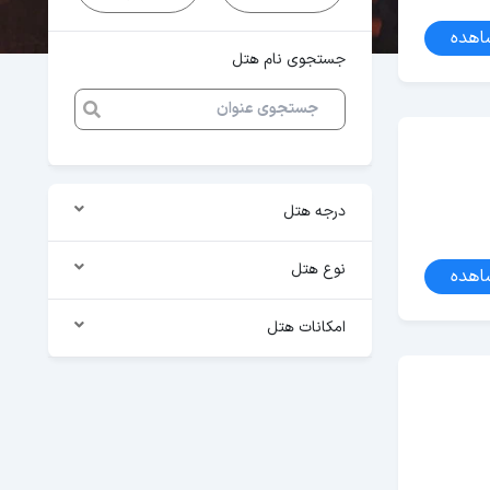
اهده
جستجوی نام هتل
درجه هتل
نوع هتل
اهده
امکانات هتل