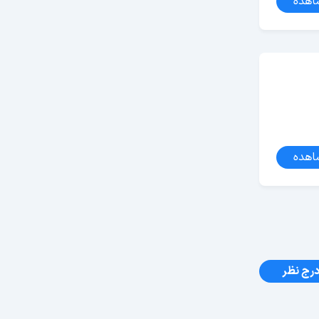
اهده
اهده
رج نظر