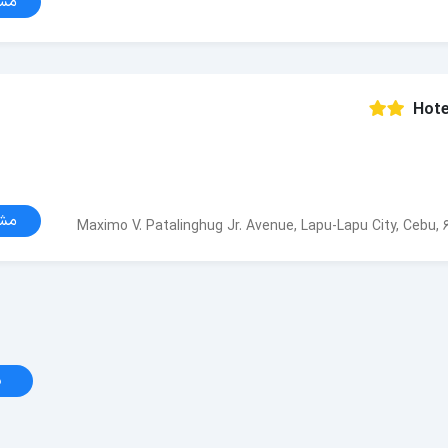
مش
Hote
مش
Maximo V. Patalinghug Jr. Avenue, Lapu-Lapu City, Cebu, 
د