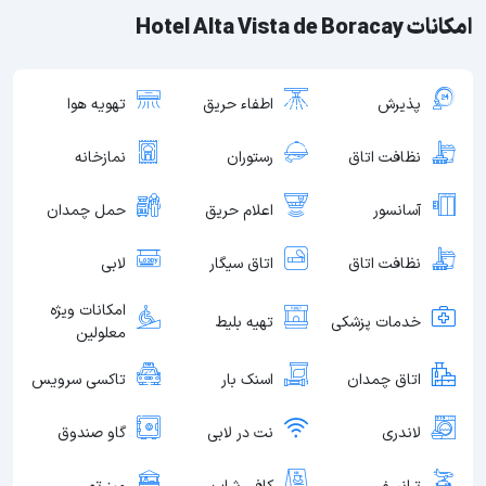
امکانات Hotel Alta Vista de Boracay
پذیرش
اطفاء حریق
تهویه هوا
نظافت اتاق
رستوران
نمازخانه
آسانسور
اعلام حریق
حمل چمدان
نظافت اتاق
اتاق سیگار
لابی
امکانات ویژه
خدمات پزشکی
تهیه بلیط
معلولین
اتاق چمدان
اسنک بار
تاکسی سرویس
لاندری
نت در لابی
گاو صندوق