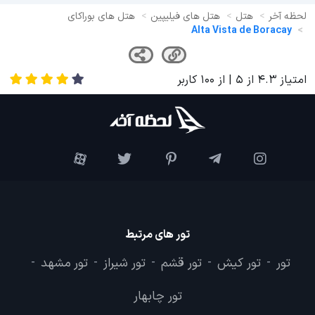
لحظه آخر
هتل
هتل های فیلیپین
هتل های بوراکای
Alta Vista de Boracay
امتیاز
4.3
از
5
| از
100
کاربر
تور های مرتبط
تور
تور کیش
تور قشم
تور شیراز
تور مشهد
-
-
-
-
-
تور چابهار