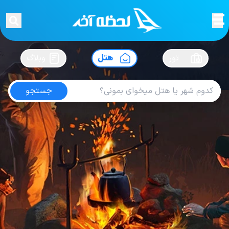
لحظه آخر
در
سفرت رو بساز !
تور
هتل
وبلاگ
جستجو
هتل های فیلیپین
امتیاز
4
از
5
| از
100
کاربر
58
لحظه آخر
هتل
هتل های فیلیپین
Hotel IM