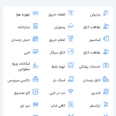
پذیرش
اطفاء حریق
تهویه هوا
نظافت اتاق
رستوران
نمازخانه
آسانسور
اعلام حریق
حمل چمدان
نظافت اتاق
اتاق سیگار
لابی
امکانات ویژه
خدمات پزشکی
تهیه بلیط
معلولین
اتاق چمدان
اسنک بار
تاکسی سرویس
لاندری
نت در لابی
گاو صندوق
ترانسفر
کافی شاپ
میز تور