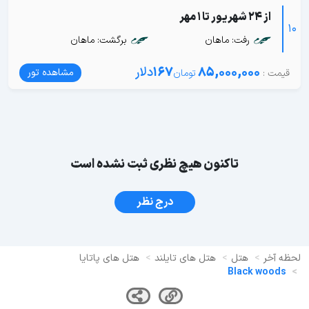
از 24 شهریور تا 1 مهر
10
رفت: ماهان
برگشت: ماهان
85,000,000
167
دلار
مشاهده تور
تاکنون هیچ نظری ثبت نشده است
درج نظر
لحظه آخر
هتل
هتل های تایلند
هتل های پاتایا
Black woods